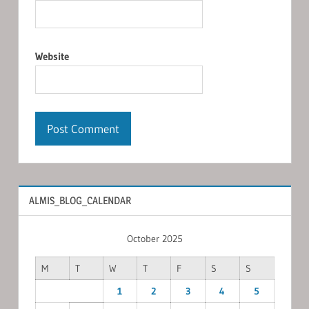
Website
ALMIS_BLOG_CALENDAR
October 2025
M
T
W
T
F
S
S
1
2
3
4
5