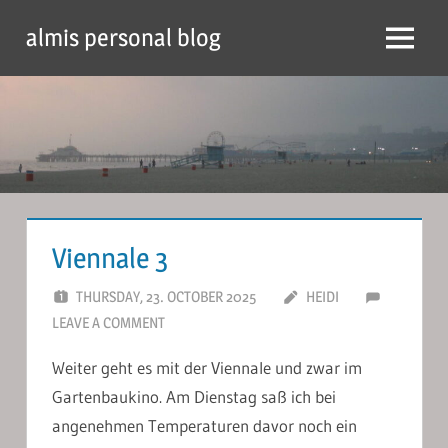
Skip
almis personal blog
to
Menu
content
Viennale 3
THURSDAY, 23. OCTOBER 2025
HEIDI
LEAVE A COMMENT
Weiter geht es mit der Viennale und zwar im
Gartenbaukino. Am Dienstag saß ich bei
angenehmen Temperaturen davor noch ein