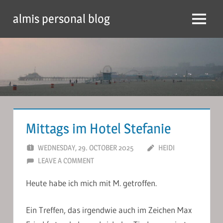
Skip
almis personal blog
to
Menu
content
Mittags im Hotel Stefanie
WEDNESDAY, 29. OCTOBER 2025
HEIDI
LEAVE A COMMENT
Heute habe ich mich mit M. getroffen.
Ein Treffen, das irgendwie auch im Zeichen Max