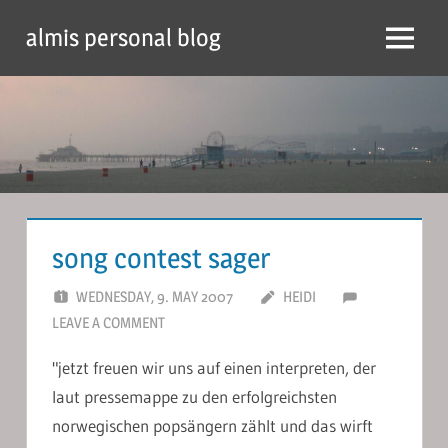
Skip
almis personal blog
to
Menu
content
song contest sager
WEDNESDAY, 9. MAY 2007
HEIDI
LEAVE A COMMENT
"jetzt freuen wir uns auf einen interpreten, der
laut pressemappe zu den erfolgreichsten
norwegischen popsängern zählt und das wirft