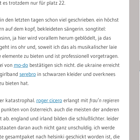
t es trotzdem nur für platz 22.
n den letzten tagen schon viel geschrieben. ein höchst
tern auf dem kopf, bekleideten sängerin. songtitel:
chsinn, ja hier wird vorallem herum geblödelt, ja das
ht ins ohr und, soweit ich das als musikalischer laie
 elemente zu bieten und ist professionell vorgetragen.
ei
von
mo-do
bestätigen sich nicht. die ukraine erreicht
e girlband
serebro
in schwarzen kleider und overknees
zu bieten hat.
her katastrophal.
roger cicero
erlangt mit
frau’n regieren
!) punkten von österreich. auch die meisten der anderen
ab. england und irland bilden die schlußlichter. leider
staaten daran auch nicht ganz unschuldig. ich werde
este gesamtpaket nach helsinki geschickt worden ist, die