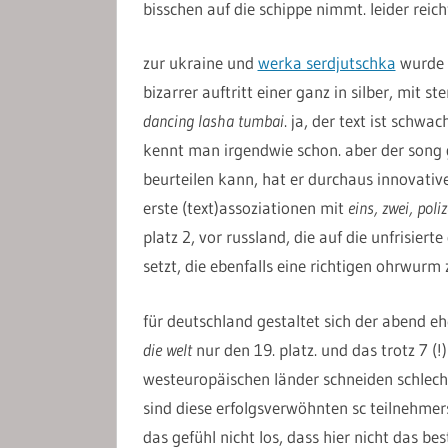
bisschen auf die schippe nimmt. leider reich
zur ukraine und
werka serdjutschka
wurde i
bizarrer auftritt einer ganz in silber, mit s
dancing lasha tumbai
. ja, der text ist schwa
kennt man irgendwie schon. aber der song ge
beurteilen kann, hat er durchaus innovative
erste (text)assoziationen mit
eins, zwei, poliz
platz 2, vor russland, die auf die unfrisiert
setzt, die ebenfalls eine richtigen ohrwurm 
für deutschland gestaltet sich der abend e
die welt
nur den 19. platz. und das trotz 7 (
westeuropäischen länder schneiden schlecht 
sind diese erfolgsverwöhnten sc teilnehmer
das gefühl nicht los, dass hier nicht das b