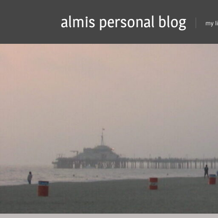
Skip
almis personal blog
to
my l
content