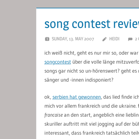
song contest revi
SUNDAY, 13. MAY 2007
HEIDI
2
ich weiß nicht, geht es nur mir so, oder wa
songcontest
über die volle länge mitzuverfo
songs gar nicht so un-hörenswert? geht es n
sänger und -innen indisponiert?
ok,
serbien hat gewonnen
, das lied finde 
mich vor allem frankreich und die ukraine. 
francaise
an den start, angeblich eine liebl
skuriller auftritt mit viel jogging auf der
interessant, dass frankreich tatsächlich tei