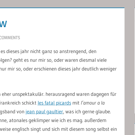
ew
 COMMENTS
r es dieses jahr nicht ganz so anstrengend, den
lgen? geht es nur mir so, oder waren diesmal viele
ur mir so, oder erschienen dieses jahr deutlich weniger
ich eher unspektakulär. herausragend waren dagegen für
frankreich schickt
les fatal picards
mit
l’amour a la
ingsband von
jean paul gaultier
, was ich gerne glaube.
 bühne, atonales geklimper wie ich es mag. außerdem
lweise englisch singt und sich mit diesem song selbst ein