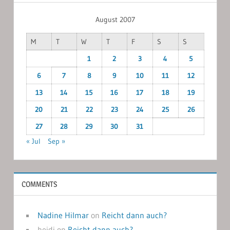
August 2007
M
T
W
T
F
S
S
1
2
3
4
5
6
7
8
9
10
11
12
13
14
15
16
17
18
19
20
21
22
23
24
25
26
27
28
29
30
31
« Jul
Sep »
COMMENTS
Nadine Hilmar
on
Reicht dann auch?
heidi
on
Reicht dann auch?