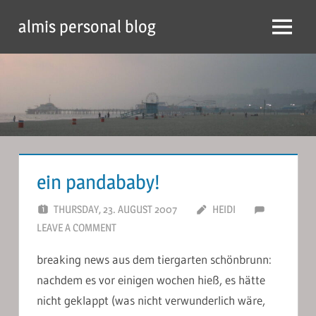
Skip
almis personal blog
to
Menu
content
ein pandababy!
THURSDAY, 23. AUGUST 2007
HEIDI
LEAVE A COMMENT
breaking news aus dem tiergarten schönbrunn:
nachdem es vor einigen wochen hieß, es hätte
nicht geklappt (was nicht verwunderlich wäre,