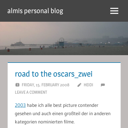
Skip
almis personal blog
to
Menu
content
road to the oscars_zwei
FRIDAY, 15. FEBRUARY 2008
HEIDI
LEAVE A COMMENT
2003
habe ich alle best picture contender
gesehen und auch einen großteil der in anderen
kategorien nominierten filme.