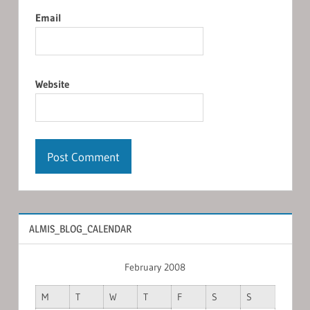
Email
Website
ALMIS_BLOG_CALENDAR
February 2008
M
T
W
T
F
S
S