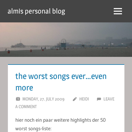
Skip
almis personal blog
to
Menu
content
the worst songs ever…even
more
MONDAY, 27. JULY 2009
HEIDI
LEAVE
A COMMENT
hier noch ein paar weitere highlights der 50
worst songs-liste: