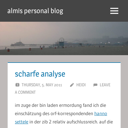
Skip
almis personal blog
to
Menu
content
scharfe analyse
THURSDAY, 5. MAY 2011
HEIDI
LEAVE
A COMMENT
im zuge der bin laden ermordung fand ich die
einschätzung des orf-korrespondenden
hanno
settele
in der zib 2 relativ aufschlussreich. auf die