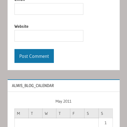
Website
ALMIS_BLOG_CALENDAR
May 2011
M
T
W
T
F
S
S
1