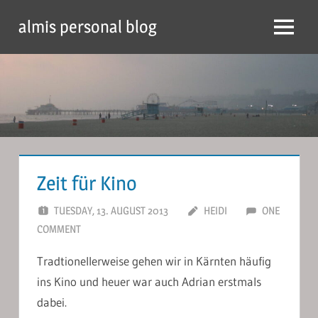
Skip
almis personal blog
to
Menu
content
Zeit für Kino
TUESDAY, 13. AUGUST 2013
HEIDI
ONE
COMMENT
Tradtionellerweise gehen wir in Kärnten häufig
ins Kino und heuer war auch Adrian erstmals
dabei.