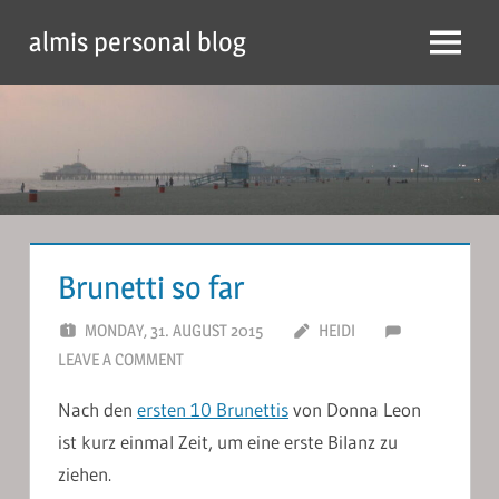
Skip
almis personal blog
to
Menu
content
Brunetti so far
MONDAY, 31. AUGUST 2015
HEIDI
LEAVE A COMMENT
Nach den
ersten 10 Brunettis
von Donna Leon
ist kurz einmal Zeit, um eine erste Bilanz zu
ziehen.