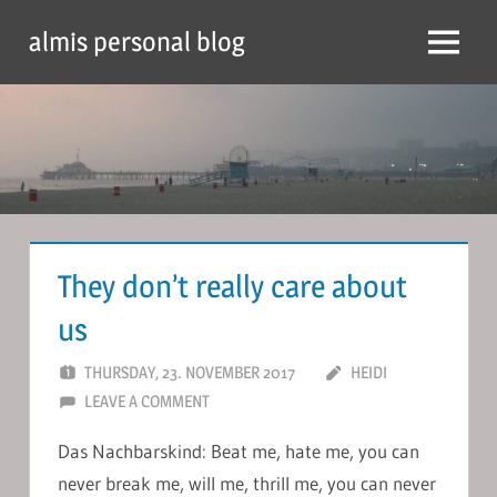
Skip
almis personal blog
to
Menu
content
They don’t really care about
us
THURSDAY, 23. NOVEMBER 2017
HEIDI
LEAVE A COMMENT
Das Nachbarskind: Beat me, hate me, you can
never break me, will me, thrill me, you can never