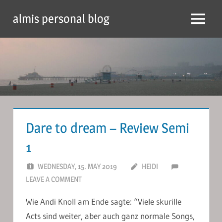
Skip
almis personal blog
to
Menu
content
Dare to dream – Review Semi
1
WEDNESDAY, 15. MAY 2019
HEIDI
LEAVE A COMMENT
Wie Andi Knoll am Ende sagte: “Viele skurille
Acts sind weiter, aber auch ganz normale Songs,