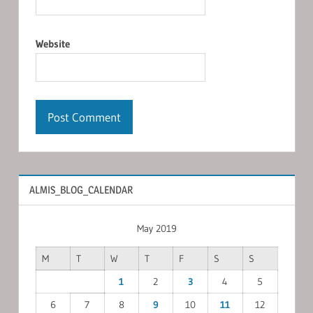
Website
ALMIS_BLOG_CALENDAR
May 2019
M
T
W
T
F
S
S
1
2
3
4
5
6
7
8
9
10
11
12