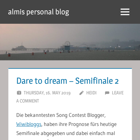
Skip
almis personal blog
to
Menu
content
Dare to dream – Semifinale 2
THURSDAY, 16. MAY 2019
HEIDI
LEAVE
A COMMENT
Die bekanntesten Song Contest Blogger,
Wiwibloggs
, haben ihre Prognose fürs heutige
Semifinale abgegeben und dabei einfach mal