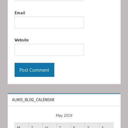
Email
Website
ALMIS_BLOG_CALENDAR
May 2019
M
T
W
T
F
S
S