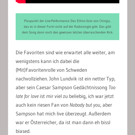
Pluspunkt der Live-Performance: Das Ethno-Solo von Chingiz,
das es in dieser Form nicht auf der Radiosingle gibt. Das gibt
dem Song dann noch den gewissen letzten überraschenden Kick.
Die Favoriten sind wie erwartet alle weiter, am
wenigstens kann ich dabei die
(Mit)Favoritenrolle von Schweden
nachvollziehen. John Lundvik ist ein netter Typ,
aber sein Caesar Sampson Gedächtnissong
Too
late for love
ist mir viel zu beliebig, ich war jetzt
auch kein riesen Fan von
Nobody but you
, aber
Sampson hat mich live überzeugt. Außerdem
war er Österreicher, da ist man dann eh bissl
biased.