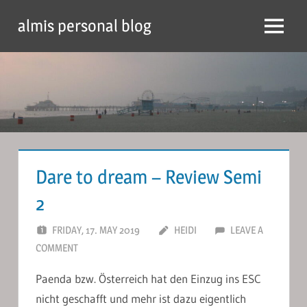
Skip
almis personal blog
to
Menu
content
Dare to dream – Review Semi
2
FRIDAY, 17. MAY 2019
HEIDI
LEAVE A
COMMENT
Paenda bzw. Österreich hat den Einzug ins ESC
nicht geschafft und mehr ist dazu eigentlich