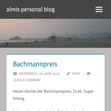
Skip
almis personal blog
to
Menu
content
Bachmannpreis
WEDNESDAY, 26. JUNE 2019
HEIDI
LEAVE A COMMENT
Heute startet der Bachmannpreis. Ja eh. Super
timing.