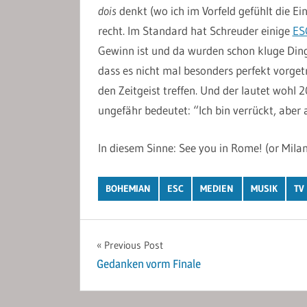
dois
denkt (wo ich im Vorfeld gefühlt die Ei
recht. Im Standard hat Schreuder einige
ES
Gewinn ist und da wurden schon kluge Ding
dass es nicht mal besonders perfekt vorge
den Zeitgeist treffen. Und der lautet wohl 
ungefähr bedeutet: “Ich bin verrückt, aber 
In diesem Sinne: See you in Rome! (or Mila
BOHEMIAN
ESC
MEDIEN
MUSIK
TV
Post
Previous Post
Gedanken vorm Finale
navigation