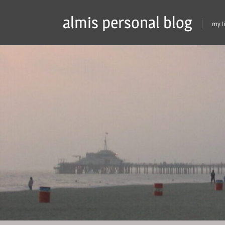
Skip
almis personal blog
to
my l
content