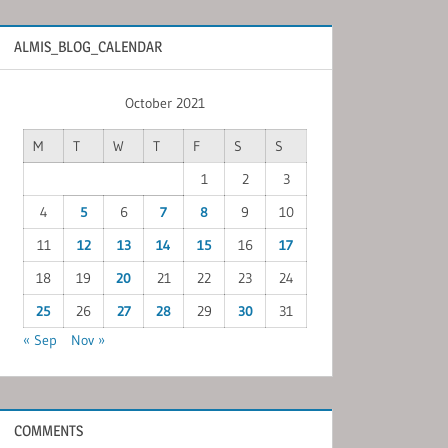
ALMIS_BLOG_CALENDAR
October 2021
M
T
W
T
F
S
S
1
2
3
4
5
6
7
8
9
10
11
12
13
14
15
16
17
18
19
20
21
22
23
24
25
26
27
28
29
30
31
« Sep
Nov »
COMMENTS