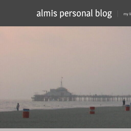
Skip
almis personal blog
to
my l
content