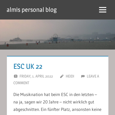
Skip
almis personal blog
to
Menu
content
ESC UK 22
FRIDAY, 1. APRIL 2022
HEIDI
LEAVE A
COMMENT
Die Musiknation hat beim ESC in den letzten –
na ja, sagen wir 20 Jahre – nicht wirklich gut
abgeschnitten. Ein fünfter Platz, ansonsten keine