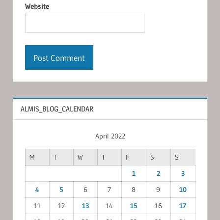
Website
ALMIS_BLOG_CALENDAR
April 2022
M
T
W
T
F
S
S
1
2
3
4
5
6
7
8
9
10
11
12
13
14
15
16
17