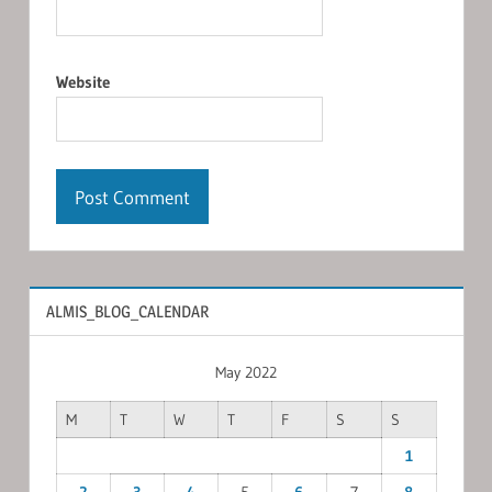
Website
ALMIS_BLOG_CALENDAR
May 2022
M
T
W
T
F
S
S
1
2
3
4
5
6
7
8