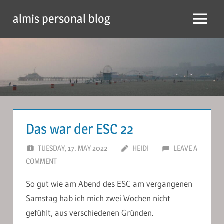
Skip
almis personal blog
to
Menu
content
Das war der ESC 22
TUESDAY, 17. MAY 2022
HEIDI
LEAVE A
COMMENT
So gut wie am Abend des ESC am vergangenen
Samstag hab ich mich zwei Wochen nicht
gefühlt, aus verschiedenen Gründen.