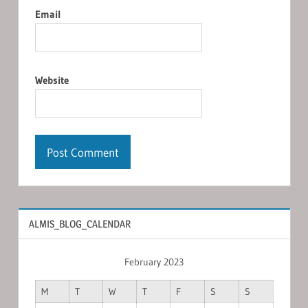
Email
Website
ALMIS_BLOG_CALENDAR
February 2023
M
T
W
T
F
S
S