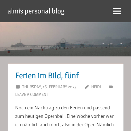
Skip
almis personal blog
to
Menu
content
Ferien im Bild, fünf
THURSDAY, 16. FEBRUARY 2023
HEIDI
LEAVE A COMMENT
Noch ein Nachtrag zu den Ferien und passend
zum heutigen Opernball. Eine Woche vorher war
ich nämlich auch dort, also in der Oper. Nämlich