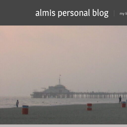
Skip
almis personal blog
to
my l
content