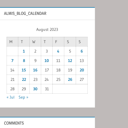
ALMIS_BLOG_CALENDAR
August 2023
M
T
W
T
F
S
S
1
2
3
4
5
6
7
8
9
10
11
12
13
14
15
16
17
18
19
20
21
22
23
24
25
26
27
28
29
30
31
« Jul
Sep »
COMMENTS