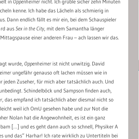
elt in
Oppenheimer
nicht. Ich grüble sicher zehn Minuten
heln kenne. Ich habe das Lächeln als schmierig in
s. Dann endlich fällt es mir ein, bei dem Schauspieler
ard aus
Sex in the City
, mit dem Samantha länger
ittagspause einer anderen Frau – ach lassen wir das.
agt wurde,
Oppenheimer
ist nicht unwitzig. David
eimer
ungefähr genauso oft lachen müssen wie in
für jeden Zuseher, für mich aber tatsächlich auch. Und
 unbedingt. Schindelböck und Sampson finden auch,
r
, das empfand ich tatsächlich aber diesmal nicht so
leicht weil ich OmU gesehen habe und zur Not die
pher Nolan hat die Angewohnheit, es ist ein ganz
m […] und es geht dann auch so schnell, Physiker A
s und das” Harhar! Ich rate wirklich zu Untertiteln bei