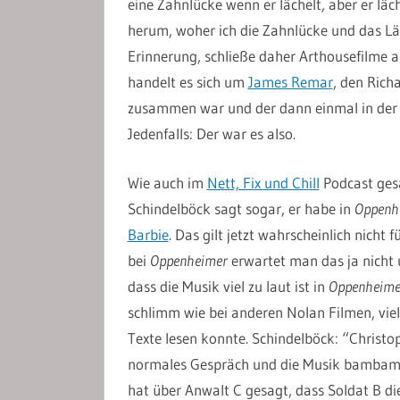
eine Zahnlücke wenn er lächelt, aber er läch
herum, woher ich die Zahnlücke und das Läc
Erinnerung, schließe daher Arthousefilme au
handelt es sich um
James Remar
, den Rich
zusammen war und der dann einmal in der M
Jedenfalls: Der war es also.
Wie auch im
Nett, Fix und Chill
Podcast ges
Schindelböck sagt sogar, er habe in
Oppenh
Barbie
. Das gilt jetzt wahrscheinlich nicht 
bei
Oppenheimer
erwartet man das ja nicht
dass die Musik viel zu laut ist in
Oppenheime
schlimm wie bei anderen Nolan Filmen, viel
Texte lesen konnte. Schindelböck: “Christo
normales Gespräch und die Musik bambamba
hat über Anwalt C gesagt, dass Soldat B die