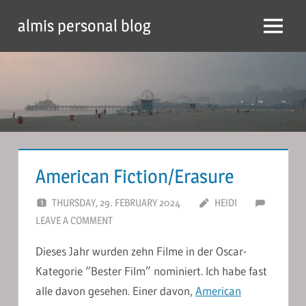
Skip
almis personal blog
to
Menu
content
American Fiction/Erasure
THURSDAY, 29. FEBRUARY 2024
HEIDI
LEAVE A COMMENT
Dieses Jahr wurden zehn Filme in der Oscar-
Kategorie “Bester Film” nominiert. Ich habe fast
alle davon gesehen. Einer davon,
American