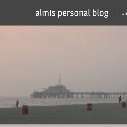
Skip
almis personal blog
to
my l
content