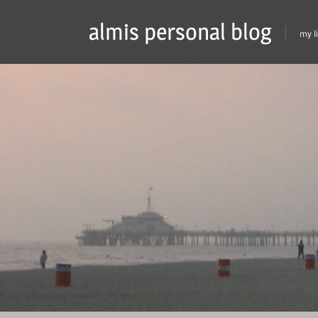
Skip
almis personal blog
to
my l
content