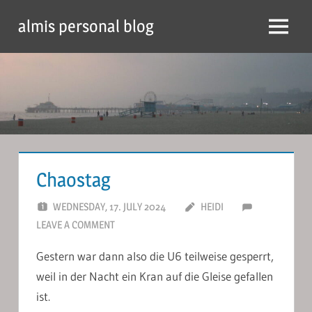
Skip
almis personal blog
to
Menu
content
Chaostag
WEDNESDAY, 17. JULY 2024
HEIDI
LEAVE A COMMENT
Gestern war dann also die U6 teilweise gesperrt,
weil in der Nacht ein Kran auf die Gleise gefallen
ist.