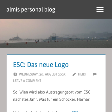
Skip
almis personal blog
to
Menu
content
ESC: Das neue Logo
WEDNESDAY, 20. AUGUST 2025
HEIDI
LEAVE A COMMENT
So, Wien wird also Austragungsort vom ESC
nächstes Jahr. Was für ein Schocker. Harhar.