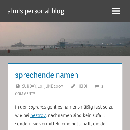
Skip
almis personal blog
to
Menu
content
sprechende namen
SUNDAY, 10. JUNE 2007
HEIDI
2
COMMENTS
in den
sopranos
geht es namensmäßig fast so zu
wie bei
nestroy
. nachnamen sind kein zufall,
sondern sie vermitteln eine botschaft, die der