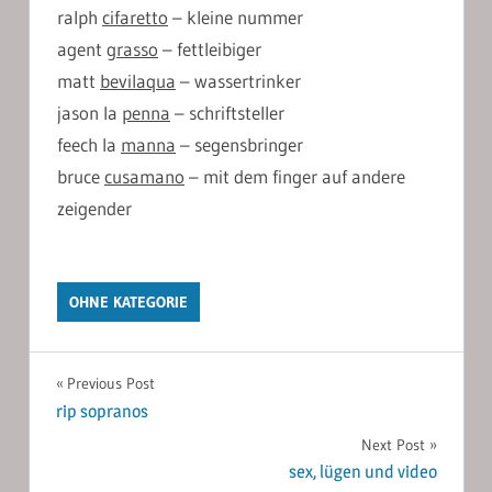
ralph
cifaretto
– kleine nummer
agent
grasso
– fettleibiger
matt
bevilaqua
– wassertrinker
jason la
penna
– schriftsteller
feech la
manna
– segensbringer
bruce
cusamano
– mit dem finger auf andere
zeigender
OHNE KATEGORIE
Post
Previous Post
rip sopranos
navigation
Next Post
sex, lügen und video