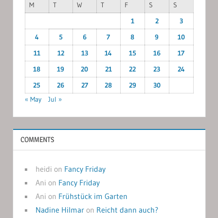
M
T
W
T
F
S
S
1
2
3
4
5
6
7
8
9
10
11
12
13
14
15
16
17
18
19
20
21
22
23
24
25
26
27
28
29
30
« May
Jul »
COMMENTS
heidi
on
Fancy Friday
Ani
on
Fancy Friday
Ani
on
Frühstück im Garten
Nadine Hilmar
on
Reicht dann auch?