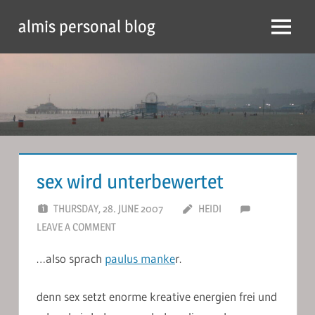
Skip
almis personal blog
to
Menu
content
sex wird unterbewertet
THURSDAY, 28. JUNE 2007
HEIDI
LEAVE A COMMENT
…also sprach
paulus manke
r.
denn sex setzt enorme kreative energien frei und