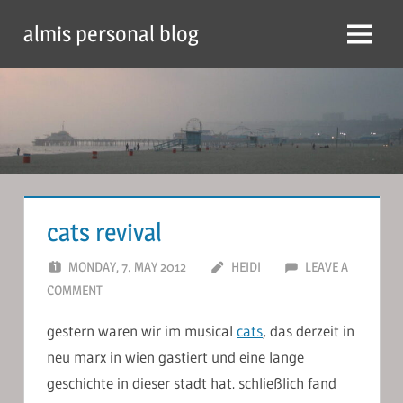
Skip
almis personal blog
to
Menu
content
cats revival
MONDAY, 7. MAY 2012
HEIDI
LEAVE A
COMMENT
gestern waren wir im musical
cats
, das derzeit in
neu marx in wien gastiert und eine lange
geschichte in dieser stadt hat. schließlich fand