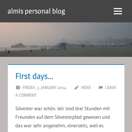
Skip
almis personal blog
to
Menu
content
First days…
FRIDAY, 3. JANUARY 2014
HEIDI
LEAVE
A COMMENT
Silvester war schön. Wir sind drei Stunden mit
Freunden auf dem Silvesterpfad gewesen und
das war sehr angenehm, einerseits, weil es