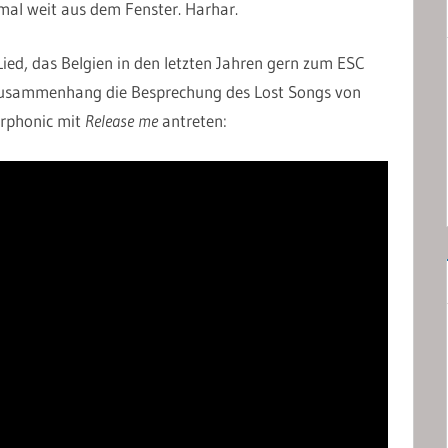
mal weit aus dem Fenster. Harhar.
-Lied, das Belgien in den letzten Jahren gern zum ESC
m Zusammenhang die Besprechung des Lost Songs von
rphonic mit
Release me
antreten: