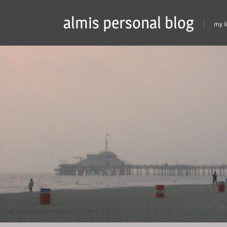
Skip
almis personal blog
to
my l
content