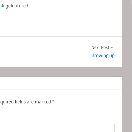
ik
gefeatured.
Next Post
Growing up
quired fields are marked
*