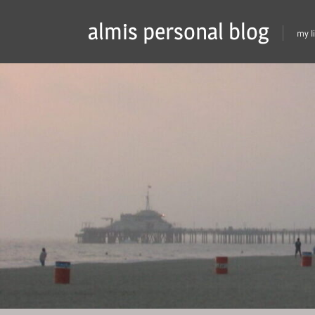
Skip
almis personal blog
to
my l
content