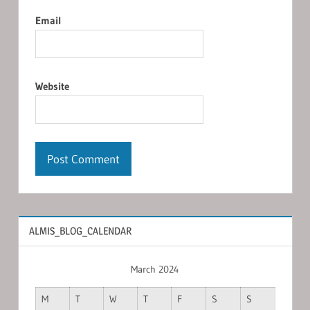
Email
Website
ALMIS_BLOG_CALENDAR
March 2024
M
T
W
T
F
S
S