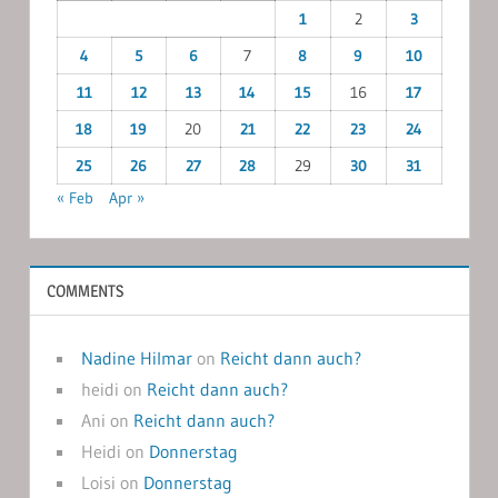
1
2
3
4
5
6
7
8
9
10
11
12
13
14
15
16
17
18
19
20
21
22
23
24
25
26
27
28
29
30
31
« Feb
Apr »
COMMENTS
Nadine Hilmar
on
Reicht dann auch?
heidi
on
Reicht dann auch?
Ani
on
Reicht dann auch?
Heidi
on
Donnerstag
Loisi
on
Donnerstag