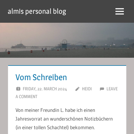
Skip
almis personal blog
to
Menu
content
Vom Schreiben
FRIDAY, 22. MARCH 2024
HEIDI
LEAVE
A COMMENT
Von meiner Freundin L. habe ich einen
Jahresvorrat an wunderschönen Notizbüchern
(in einer tollen Schachtel) bekommen.