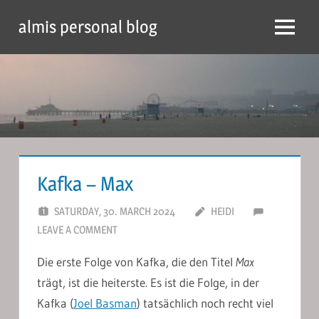
Skip
almis personal blog
to
Menu
content
Kafka – Max
SATURDAY, 30. MARCH 2024
HEIDI
LEAVE A COMMENT
Die erste Folge von Kafka, die den Titel
Max
trägt, ist die heiterste. Es ist die Folge, in der
Kafka (
Joel Basman
) tatsächlich noch recht viel