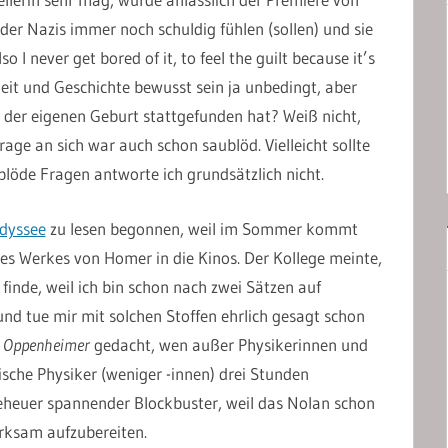
er Nazis immer noch schuldig fühlen (sollen) und sie
so I never get bored of it, to feel the guilt because it’s
heit und Geschichte bewusst sein ja unbedingt, aber
r der eigenen Geburt stattgefunden hat? Weiß nicht,
age an sich war auch schon saublöd. Vielleicht sollte
blöde Fragen antworte ich grundsätzlich nicht.
dyssee
zu lesen begonnen, weil im Sommer kommt
es Werkes von Homer in die Kinos. Der Kollege meinte,
ll finde, weil ich bin schon nach zwei Sätzen auf
und tue mir mit solchen Stoffen ehrlich gesagt schon
i
Oppenheimer
gedacht, wen außer Physikerinnen und
tische Physiker (weniger -innen) drei Stunden
eheuer spannender Blockbuster, weil das Nolan schon
irksam aufzubereiten.