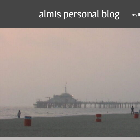
Skip
almis personal blog
to
my l
content