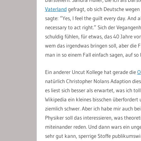
Vaterland
gefragt, ob sich Deutsche wegen d
sagte: “Yes, I feel the guilt every day. And al
necessary to act right.” Sich der Vegangen
schuldig fühlen, für etwas, das 40 Jahre vo
wem das irgendwas bringen soll, aber die Fr
man in so einem Fall einfach sagen, auf so 
Ein anderer Uncut Kollege hat gerade die
O
natürlich Christopher Nolans Adaption dies
es liest sich besser als erwartet, was ich to
Wikipedia ein kleines bisschen überfordert 
ziemlich schwer. Aber ich habe mir auch be
Physiker soll das interessieren, was theore
miteinander reden. Und dann wars ein ung
sehr gut kann, sperrige Stoffe publikumsw