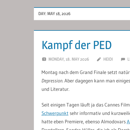
DAY:
MAY 18, 2026
Kampf der PED
MONDAY, 18. MAY 2026
HEIDI
L
Montag nach dem Grand Finale setzt natürl
Depression
. Aber dagegen kann man einige
und Literatur.
Seit einigen Tagen läuft ja das Cannes Fil
Schwerpunkt
sehr informativ und kurzweili
hatte eben Premiere, ebenso Almodovars
A
Darstellern. Sandra Hüller, die ich als Dars