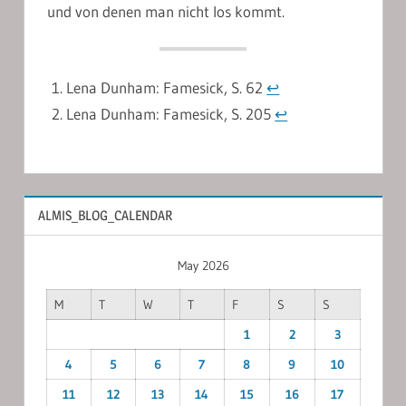
und von denen man nicht los kommt.
Lena Dunham: Famesick, S. 62
↩︎
Lena Dunham: Famesick, S. 205
↩︎
ALMIS_BLOG_CALENDAR
May 2026
M
T
W
T
F
S
S
1
2
3
4
5
6
7
8
9
10
11
12
13
14
15
16
17