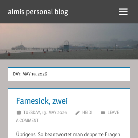
Skip
almis personal blog
to
Menu
content
DAY:
MAY 19, 2026
Famesick, zwei
TUESDAY, 19. MAY 2026
HEIDI
LEAVE
A COMMENT
Übrigens: So beantwortet man depperte Fragen