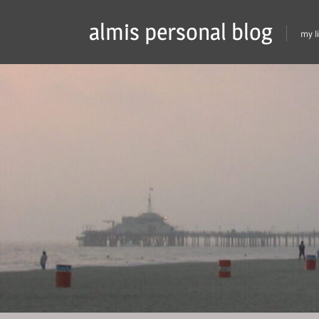
Skip
almis personal blog
to
my l
content